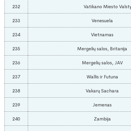
232
Vatikano Miesto Valst
233
Venesuela
234
Vietnamas
235
Mergelių salos, Britanija
236
Mergelių salos, JAV
237
Wallis ir Futuna
238
Vakarų Sachara
239
Jemenas
240
Zambija