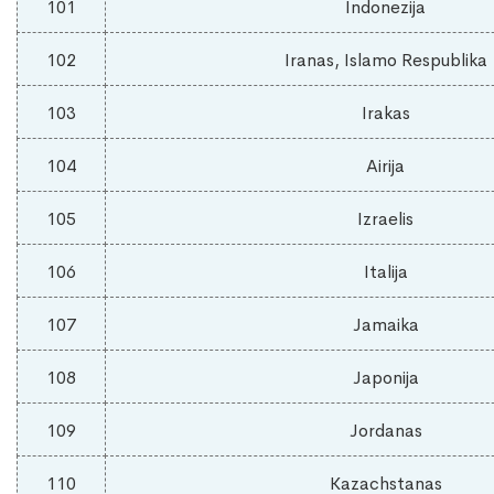
101
Indonezija
102
Iranas, Islamo Respublika
103
Irakas
104
Airija
105
Izraelis
106
Italija
107
Jamaika
108
Japonija
109
Jordanas
110
Kazachstanas