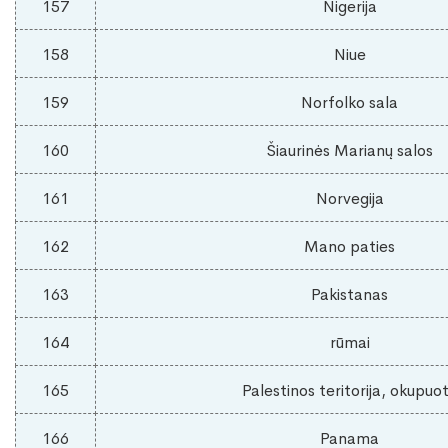
157
Nigerija
158
Niue
159
Norfolko sala
160
Šiaurinės Marianų salos
161
Norvegija
162
Mano paties
163
Pakistanas
164
rūmai
165
Palestinos teritorija, okupuo
166
Panama