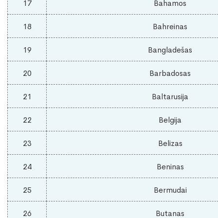
17
Bahamos
18
Bahreinas
19
Bangladešas
20
Barbadosas
21
Baltarusija
22
Belgija
23
Belizas
24
Beninas
25
Bermudai
26
Butanas