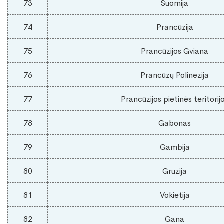
73
Suomija
74
Prancūzija
75
Prancūzijos Gviana
76
Prancūzų Polinezija
77
Prancūzijos pietinės teritorij
78
Gabonas
79
Gambija
80
Gruzija
81
Vokietija
82
Gana