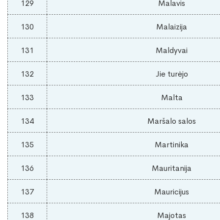
129
Malavis
130
Malaizija
131
Maldyvai
132
Jie turėjo
133
Malta
134
Maršalo salos
135
Martinika
136
Mauritanija
137
Mauricijus
138
Majotas