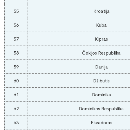
55
Kroatija
56
Kuba
57
Kipras
58
Čekijos Respublika
59
Danija
60
Džibutis
61
Dominika
62
Dominikos Respublika
63
Ekvadoras