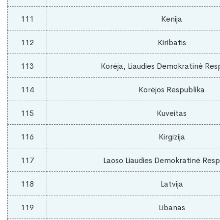
111
Kenija
112
Kiribatis
113
Korėja, Liaudies Demokratinė Res
114
Korėjos Respublika
115
Kuveitas
116
Kirgizija
117
Laoso Liaudies Demokratinė Resp
118
Latvija
119
Libanas