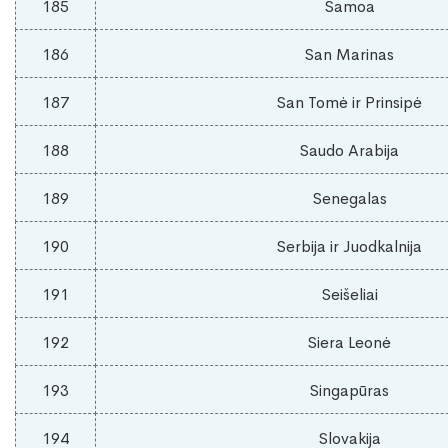
185
Samoa
186
San Marinas
187
San Tomė ir Prinsipė
188
Saudo Arabija
189
Senegalas
190
Serbija ir Juodkalnija
191
Seišeliai
192
Siera Leonė
193
Singapūras
194
Slovakija