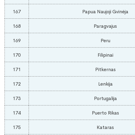
167
Papua Naujoji Gvinėja
168
Paragvajus
169
Peru
170
Filipinai
171
Pitkernas
172
Lenkija
173
Portugalija
174
Puerto Rikas
175
Kataras