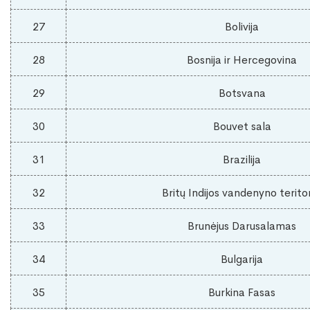
27
Bolivija
28
Bosnija ir Hercegovina
29
Botsvana
30
Bouvet sala
31
Brazilija
32
Britų Indijos vandenyno teritor
33
Brunėjus Darusalamas
34
Bulgarija
35
Burkina Fasas