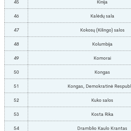
45
Kinija
46
Kalėdų sala
47
Kokosų (Kilingo) salos
48
Kolumbija
49
Komorai
50
Kongas
51
Kongas, Demokratinė Respubl
52
Kuko salos
53
Kosta Rika
54
Dramblio Kaulo Krantas