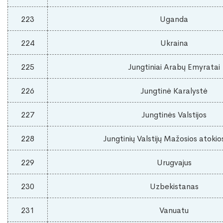
223
Uganda
224
Ukraina
225
Jungtiniai Arabų Emyratai
226
Jungtinė Karalystė
227
Jungtinės Valstijos
228
Jungtinių Valstijų Mažosios atokio
229
Urugvajus
230
Uzbekistanas
231
Vanuatu