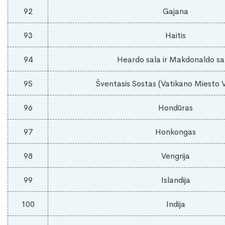
92
Gajana
93
Haitis
94
Heardo sala ir Makdonaldo sa
95
Šventasis Sostas (Vatikano Miesto 
96
Hondūras
97
Honkongas
98
Vengrija
99
Islandija
100
Indija