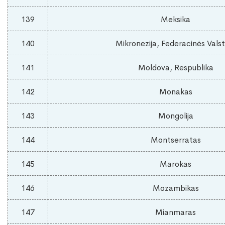
139
Meksika
140
Mikronezija, Federacinės Valst
141
Moldova, Respublika
142
Monakas
143
Mongolija
144
Montserratas
145
Marokas
146
Mozambikas
147
Mianmaras