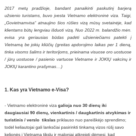
2017 metų pradžioje, bandant panaikinti paskutinį barjerą
užsienio turistams, buvo įvesta Vietnamo elektroninė viza. Taigi,
„Govietnamvisa“ atnaujino šios rūšies vizą mūsų svetainėje, kad
klientams būtų lengviau išduoti vizą. Nuo 2022 m. balandžio mėn.
evisa yra geriausias būdas padėti užsieniečiams patekti į
Vietnamą be jokių kliūčių (greitas apdorojimo laikas per 1 dieną,
tinka visoms šalims ir teritorijoms, prieinama visuose oro uostuose
/ jūrų uostuose / pasienio vartuose Vietname ir JOKIŲ vakcinų ir
JOKIŲ karantino prašymas....)
1. Kas yra Vietnamo e-Visa?
- Vietnamo elektroninė viza
galioja nuo 30 dienų iki
daugiausiai 90 dienų, vienkartinis / daugkartinis atvykimas ir
turistinis / verslo
tikslas
priklauso nuo pareiškėjo sprendimo;
todėl keliautojai gali lanksčiai pasirinkti tinkamą vizos rūšį savo
kelionės į Vietnamą tikslu ir maloniai atkreipti dėmesį, kad