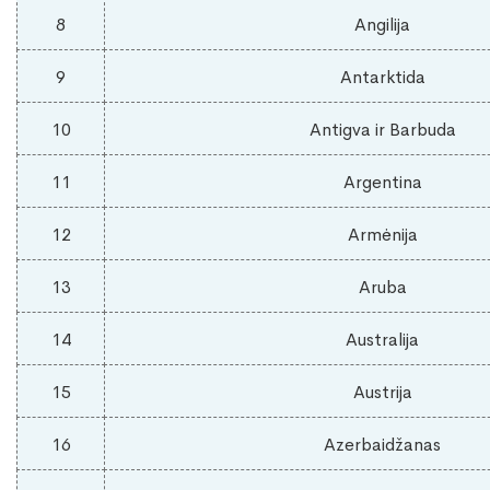
8
Angilija
9
Antarktida
10
Antigva ir Barbuda
11
Argentina
12
Armėnija
13
Aruba
14
Australija
15
Austrija
16
Azerbaidžanas