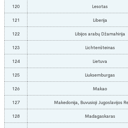
120
Lesotas
121
Liberija
122
Libijos arabų Džamahirija
123
Lichtenšteinas
124
Lietuva
125
Liuksemburgas
126
Makao
127
Makedonija, Buvusioji Jugoslavijos R
128
Madagaskaras