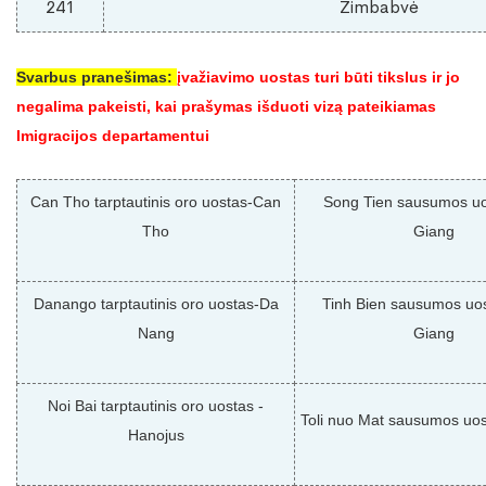
241
Zimbabvė
Svarbus pranešimas:
įvažiavimo uostas turi būti tikslus ir jo
negalima pakeisti, kai prašymas išduoti vizą pateikiamas
Imigracijos departamentui
Can Tho tarptautinis oro uostas-Can
Song Tien sausumos uo
Tho
Giang
Danango tarptautinis oro uostas-Da
Tinh Bien sausumos uos
Nang
Giang
Noi Bai tarptautinis oro uostas -
Toli nuo Mat sausumos uos
Hanojus