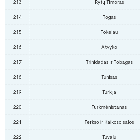
213
Rytų Timoras
214
Togas
215
Tokelau
216
Atvyko
217
Trinidadas ir Tobagas
218
Tunisas
219
Turkija
220
Turkmėnistanas
221
Terkso ir Kaikoso salos
222
Tuvalu