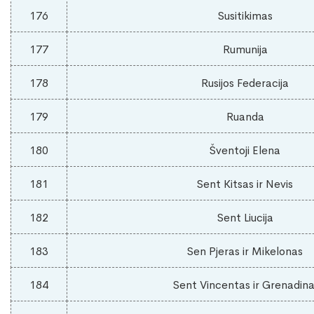
176
Susitikimas
177
Rumunija
178
Rusijos Federacija
179
Ruanda
180
Šventoji Elena
181
Sent Kitsas ir Nevis
182
Sent Liucija
183
Sen Pjeras ir Mikelonas
184
Sent Vincentas ir Grenadina