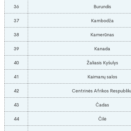
36
Burundis
37
Kambodža
38
Kamerūnas
39
Kanada
40
Žaliasis Kyšulys
41
Kaimanų salos
42
Centrinės Afrikos Respublik
43
Čadas
44
Čilė