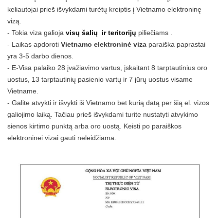
keliautojai prieš išvykdami turėtų kreiptis į Vietnamo elektroninę
vizą.
- Tokia viza galioja
visų šalių
ir teritorijų
piliečiams .
- Laikas apdoroti
Vietnamo elektroninė viza
paraiška paprastai
yra 3-5 darbo dienos.
- E-Visa palaiko 28 įvažiavimo vartus, įskaitant 8 tarptautinius oro
uostus, 13 tarptautinių pasienio vartų ir 7 jūrų uostus visame
Vietname.
- Galite atvykti ir išvykti iš Vietnamo bet kurią datą per šią el. vizos
galiojimo laiką. Tačiau prieš išvykdami turite nustatyti atvykimo
sienos kirtimo punktą arba oro uostą. Keisti po paraiškos
elektroninei vizai gauti neleidžiama.