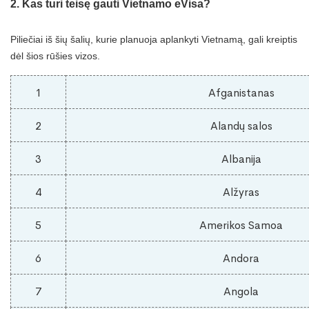
2. Kas turi teisę gauti Vietnamo eVisa?
Piliečiai iš šių šalių, kurie planuoja aplankyti Vietnamą, gali kreiptis
dėl šios rūšies vizos.
1
Afganistanas
2
Alandų salos
3
Albanija
4
Alžyras
5
Amerikos Samoa
6
Andora
7
Angola