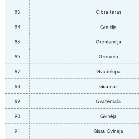
83
Gibraltaras
84
Graikija
85
Grenlandija
86
Grenada
87
Gvadelupa
88
Guamas
89
Gvatemala
90
Gvinėja
91
Bisau Gvinėja