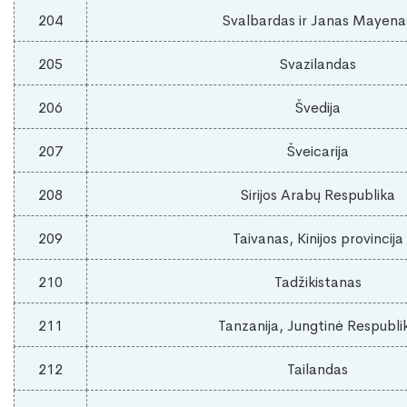
204
Svalbardas ir Janas Mayena
205
Svazilandas
206
Švedija
207
Šveicarija
208
Sirijos Arabų Respublika
209
Taivanas, Kinijos provincija
210
Tadžikistanas
211
Tanzanija, Jungtinė Respubli
212
Tailandas