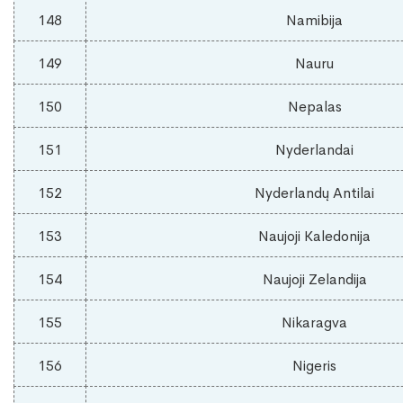
148
Namibija
149
Nauru
150
Nepalas
151
Nyderlandai
152
Nyderlandų Antilai
153
Naujoji Kaledonija
154
Naujoji Zelandija
155
Nikaragva
156
Nigeris