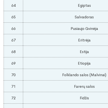
64
Egiptas
65
Salvadoras
66
Pusiaujo Gvinėja
67
Eritrėja
68
Estija
69
Etiopija
70
Folklando salos (Malvinai)
71
Farerų salos
72
Fidžis