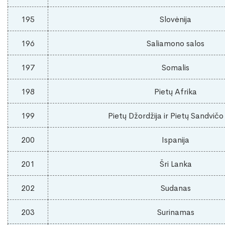
195
Slovėnija
196
Saliamono salos
197
Somalis
198
Pietų Afrika
199
Pietų Džordžija ir Pietų Sandvičo
200
Ispanija
201
Šri Lanka
202
Sudanas
203
Surinamas