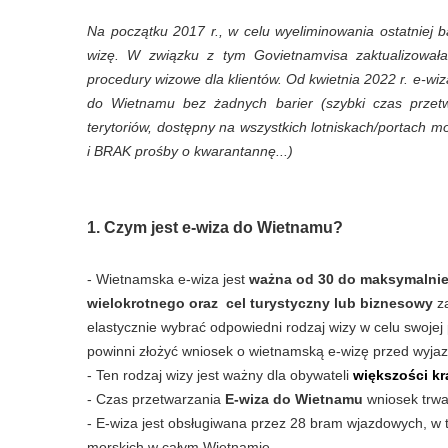
Na początku 2017 r., w celu wyeliminowania ostatniej 
wizę. W związku z tym Govietnamvisa zaktualizowała 
procedury wizowe dla klientów. Od kwietnia 2022 r. e-
do Wietnamu bez żadnych barier (szybki czas przetw
terytoriów, dostępny na wszystkich lotniskach/portach 
i BRAK prośby o kwarantannę...)
1. Czym jest e-wiza do Wietnamu?
- Wietnamska e-wiza jest
ważna od 30 do maksymalnie
wielokrotnego oraz
cel turystyczny lub biznesowy
z
elastycznie wybrać odpowiedni rodzaj wizy w celu swojej
powinni złożyć wniosek o wietnamską e-wizę przed wyja
- Ten rodzaj wizy jest ważny dla obywateli
większości k
- Czas przetwarzania
E-wiza do Wietnamu
wniosek trwa
- E-wiza jest obsługiwana przez 28 bram wjazdowych, w 
morskich w całym Wietnamie.