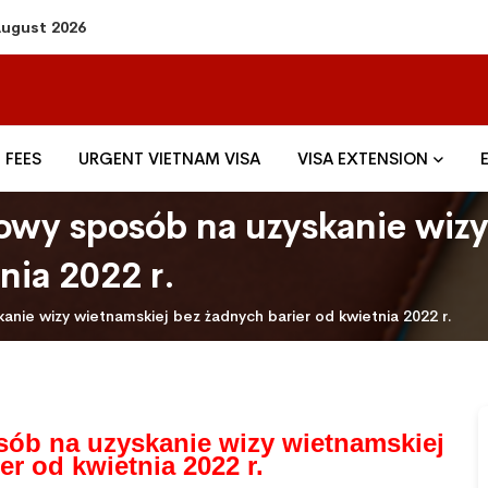
 August 2026
FEES
URGENT VIETNAM VISA
VISA EXTENSION
wy sposób na uzyskanie wizy
nia 2022 r.
nie wizy wietnamskiej bez żadnych barier od kwietnia 2022 r.
ób na uzyskanie wizy wietnamskiej
er od kwietnia 2022 r.