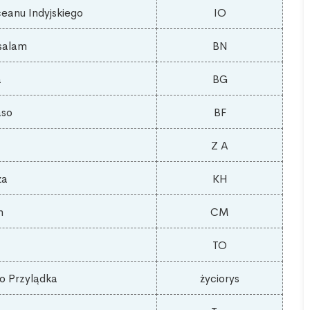
ceanu Indyjskiego
IO
Visa!
salam
BN
a
BG
Aaron
United
Smith
Kingdom
aso
BF
Z A
ża
KH
n
CM
TO
o Przylądka
życiorys