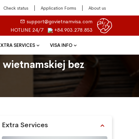
Check status
Application Forms
About us
support@govietnamvisa.com
HOTLINE 24/7
+84.903.278.853
EXTRA SERVICES
VISA INFO
 wietnamskiej bez
Extra Services