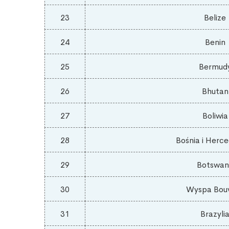
23
Belize
24
Benin
25
Bermud
26
Bhutan
27
Boliwia
28
Bośnia i Herc
29
Botswan
30
Wyspa Bou
31
Brazyli