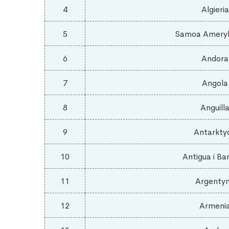
4
Algieria
5
Samoa Ameryk
6
Andora
7
Angola
8
Anguill
9
Antarkty
10
Antigua i Ba
11
Argenty
12
Armeni