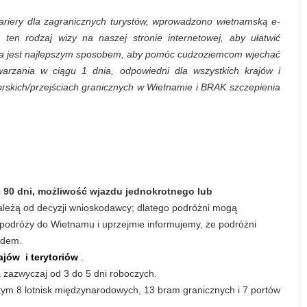
bariery dla zagranicznych turystów, wprowadzono wietnamską e-
ten rodzaj wizy na naszej stronie internetowej, aby ułatwić
wiza jest najlepszym sposobem, aby pomóc cudzoziemcom wjechać
arzania w ciągu 1 dnia, odpowiedni dla wszystkich krajów i
morskich/przejściach granicznych w Wietnamie i BRAK szczepienia
 90 dni, możliwość wjazdu jednokrotnego lub
ależą od decyzji wnioskodawcy; dlatego podróżni mogą
 podróży do Wietnamu i uprzejmie informujemy, że podróżni
zdem.
rajów
i terytoriów
.
 zazwyczaj od 3 do 5 dni roboczych.
tym 8 lotnisk międzynarodowych, 13 bram granicznych i 7 portów