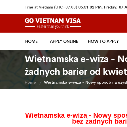
Time at Vietnam (UTC+07:00)
05:51:02 PM, Friday, 07
HOME
APPLY ONLINE
HOW TO APPLY
Wietnamska e-wiza - No
żadnych barier od kwiet
Home
Wietnamska e-wiza - Nowy sposób na uzyska
Wietnamska e-wiza - Nowy spos
bez żadnych bari