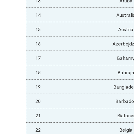
13
Aruba
14
Australi
15
Austria
16
Azerbejd
17
Baham
18
Bahrajn
19
Banglade
20
Barbado
21
Białoru
22
Belgia