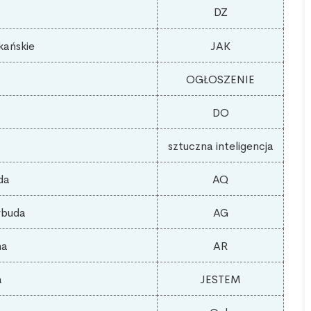
DZ
ańskie
JAK
OGŁOSZENIE
DO
a
sztuczna inteligencja
da
AQ
rbuda
AG
na
AR
a
JESTEM