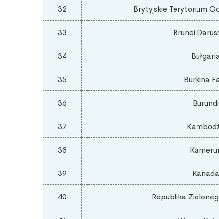
32
Brytyjskie Terytorium O
33
Brunei Darus
34
Bułgari
35
Burkina F
36
Burundi
37
Kambod
38
Kameru
39
Kanada
40
Republika Zieloneg