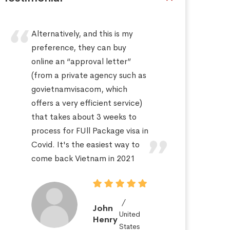
Alternatively, and this is my
Hi
preference, they can buy
sa
online an “approval letter”
th
(from a private agency such as
fo
govietnamvisacom, which
pr
offers a very efficient service)
ap
that takes about 3 weeks to
a 
process for FUll Package visa in
po
Covid. It's the easiest way to
St
come back Vietnam in 2021
John
United
Henry
States