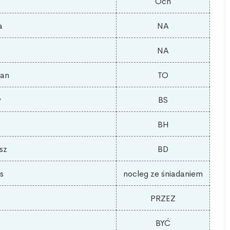
Och
a
NA
NA
żan
TO
y
BS
BH
sz
BD
s
nocleg ze śniadaniem
ś
PRZEZ
BYĆ