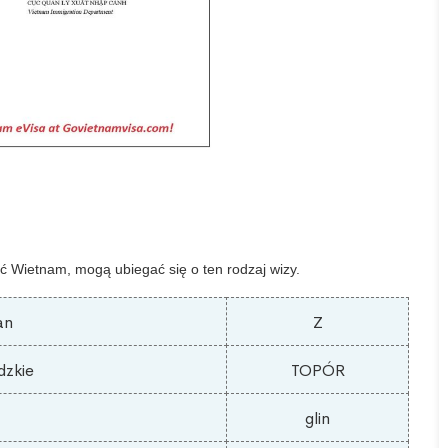
ć Wietnam, mogą ubiegać się o ten rodzaj wizy.
an
Z
dzkie
TOPÓR
glin